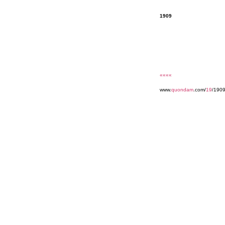
1909
««««
www.
quondam
.com/
19
/190