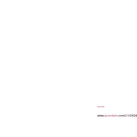
««««
www.
quondam
.com/
24
/243