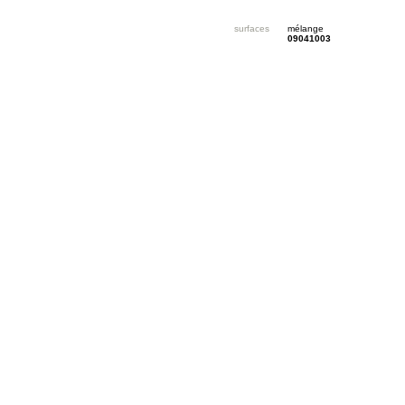
surfaces
mélange
09041003