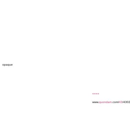
opaque
««««
www.
quondam
.com/
43
/4302