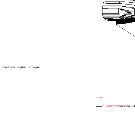
wireframe double opaque
««««
www.
quondam
.com/
43
/4304