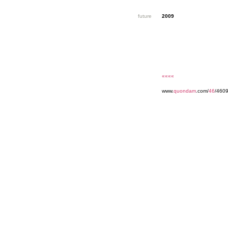
future
2009
««««
www.
quondam
.com/
46
/460