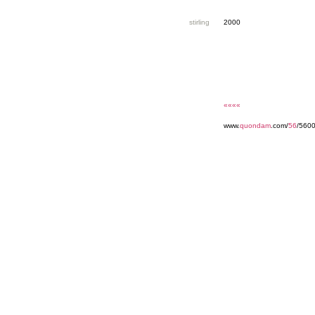
stirling
2000
««««
www.
quondam
.com/
56
/560