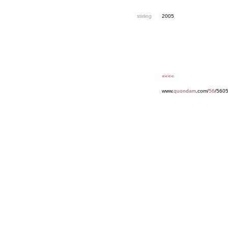
stirling
2005
««««
www.
quondam
.com/
56
/5605