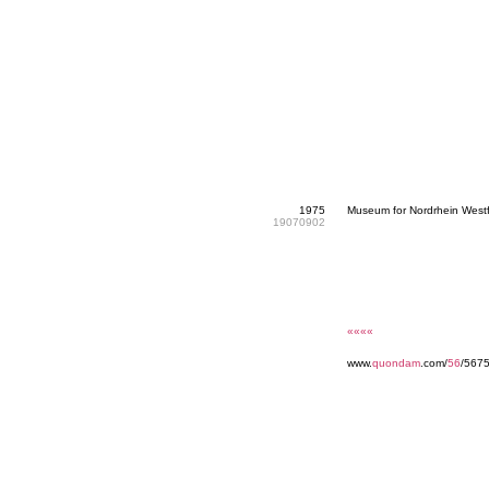
1975
Museum for Nordrhein Wes
19070902
««««
www.
quondam
.com/
56
/567