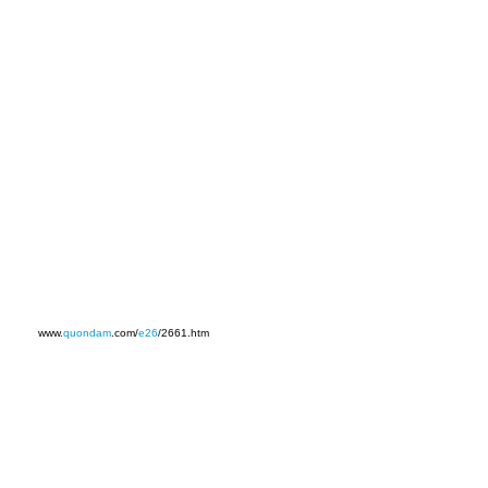
www.
quondam
.com/
e26
/2661.htm