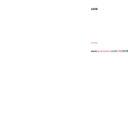
1608
««««
www.
quondam
.com/
16
/160