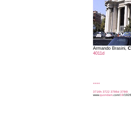
Armando Brasini,
C
4011d
««««
3716h
3722
3786d
3786l
www.
quondam
.com/
19
/192