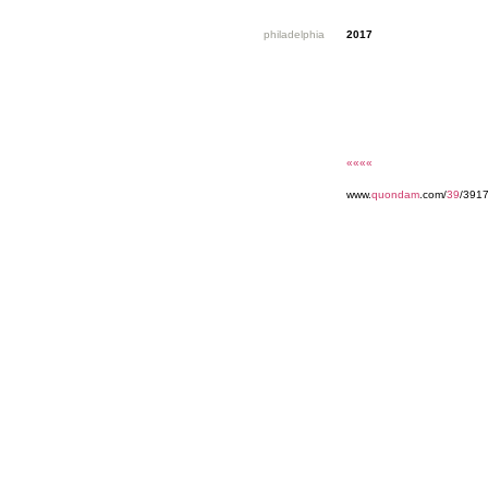
philadelphia
2017
««««
www.
quondam
.com/
39
/3917