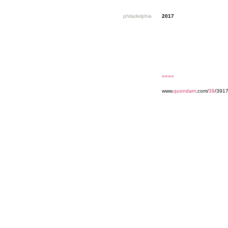
philadelphia
2017
««««
www.
quondam
.com/
39
/391