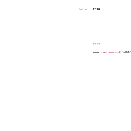
future
2010
««««
www.
quondam
.com/
46
/4610