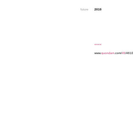
future
2010
««««
www.
quondam
.com/
46
/4610