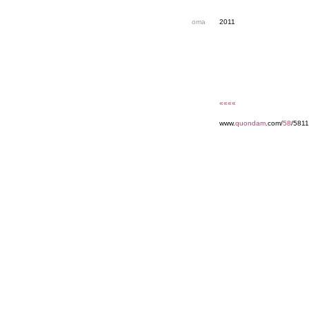
oma
2011
««««
www.
quondam
.com/
58
/5811