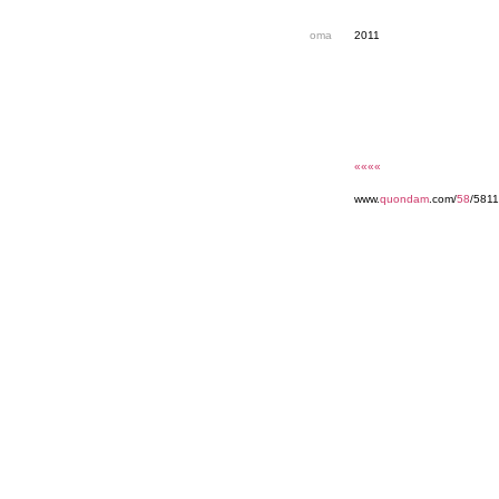
oma
2011
««««
www.
quondam
.com/
58
/5811