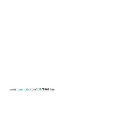
www.
quondam
.com/
e29
/2968.htm