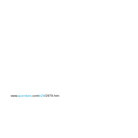
www.
quondam
.com/
e29
/2979.htm