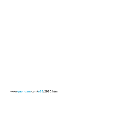
www.
quondam
.com/
e29
/2990.htm