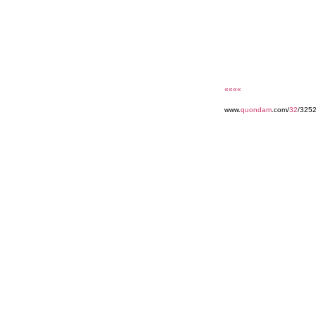
««««
www.
quondam
.com/
32
/325