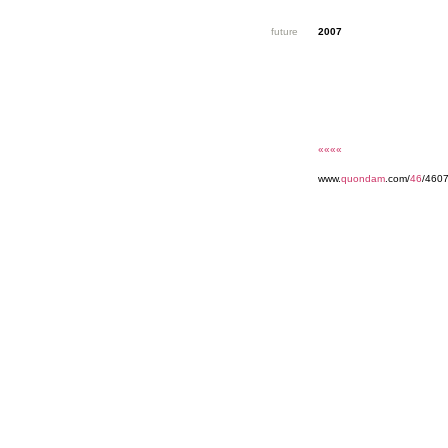
future
2007
««««
www.
quondam
.com/
46
/4607