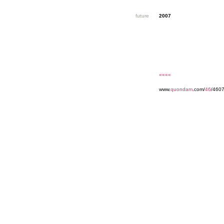
future
2007
««««
www.
quondam
.com/
46
/4607