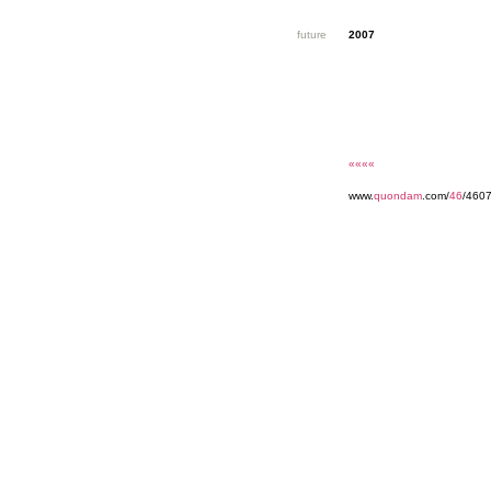
future
2007
««««
www.
quondam
.com/
46
/4607