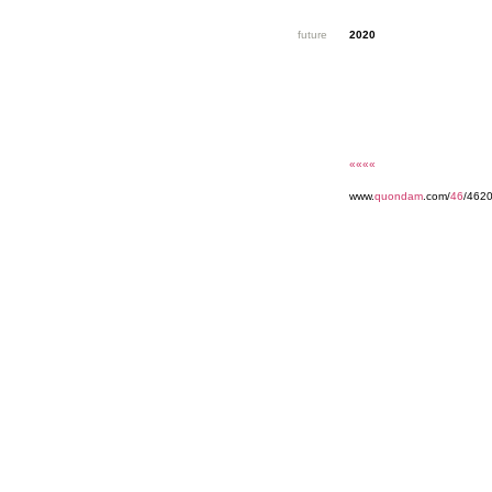
future
2020
««««
www.
quondam
.com/
46
/462