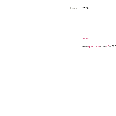
future
2020
««««
www.
quondam
.com/
46
/4620