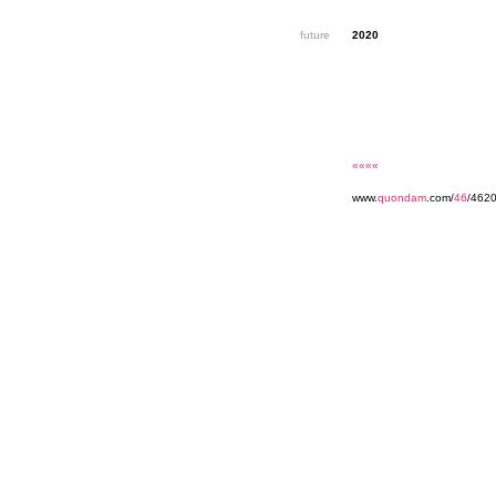
future
2020
««««
www.
quondam
.com/
46
/462