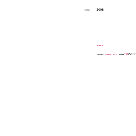
oma
2008
««««
www.
quondam
.com/
58
/580