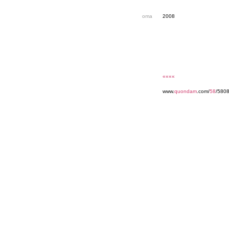
oma
2008
««««
www.
quondam
.com/
58
/5808