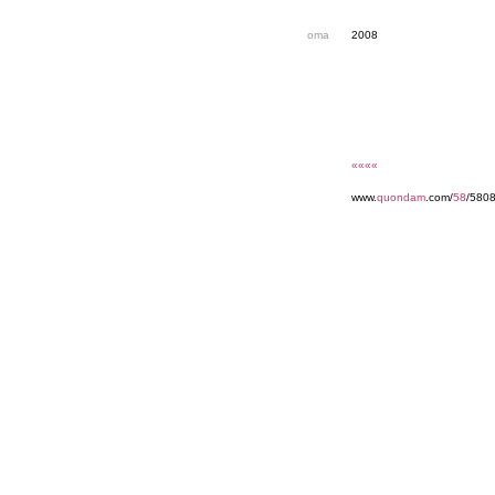
oma
2008
««««
www.
quondam
.com/
58
/580