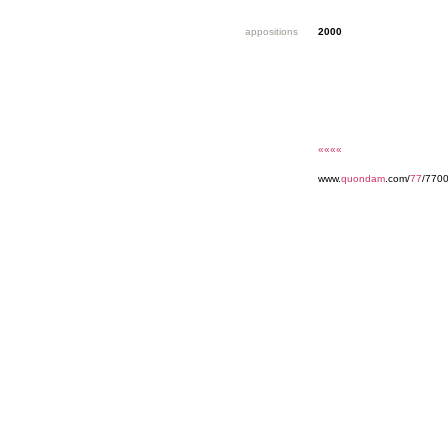
appositions
2000
««««
www.
quondam
.com/
77
/7700