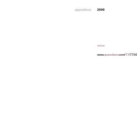
appositions
2000
««««
www.
quondam
.com/
77
/7700