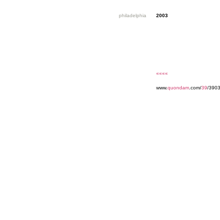
philadelphia
2003
««««
www.
quondam
.com/
39
/390