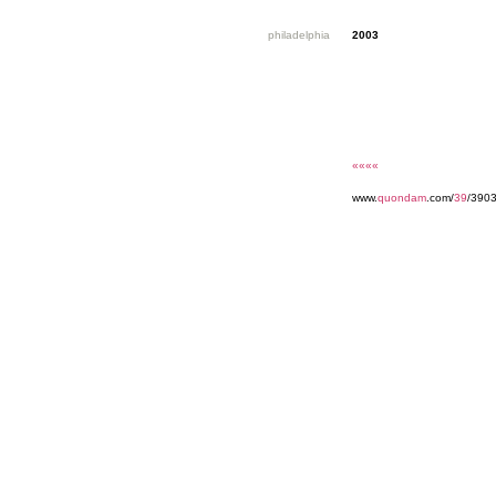
philadelphia
2003
««««
www.
quondam
.com/
39
/390