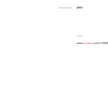
philadelphia
2003
««««
www.
quondam
.com/
39
/3903