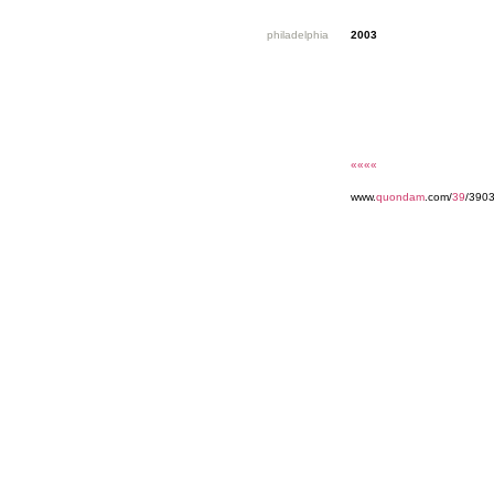
philadelphia
2003
««««
www.
quondam
.com/
39
/3903