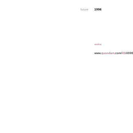
future
1996
««««
www.
quondam
.com/
46
/469