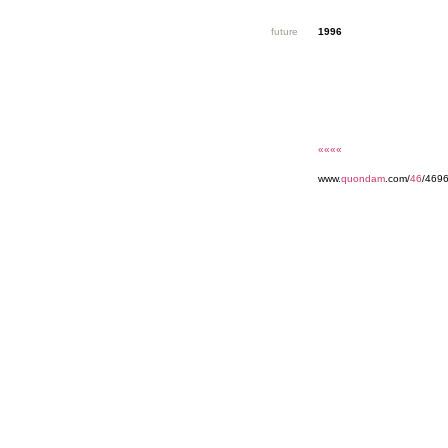
future
1996
««««
www.
quondam
.com/
46
/469