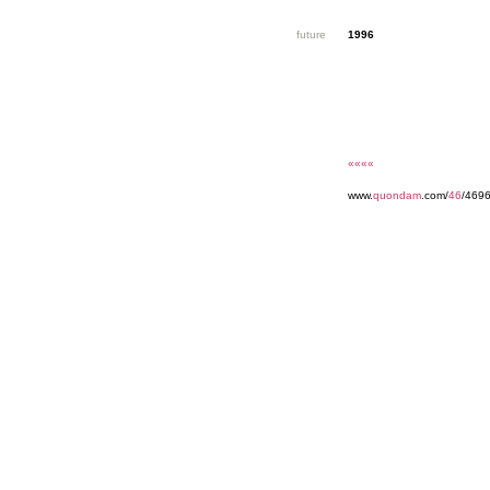
future
1996
««««
www.
quondam
.com/
46
/4696