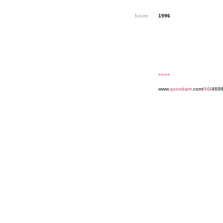
future
1996
««««
www.
quondam
.com/
46
/469