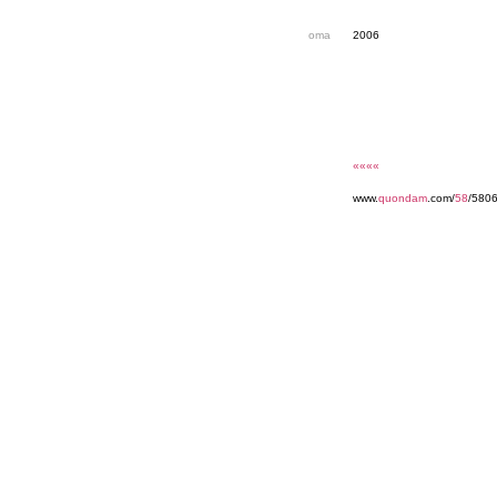
oma
2006
««««
www.
quondam
.com/
58
/580