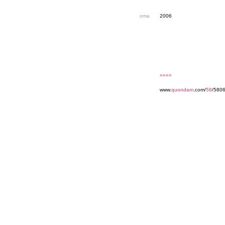
oma
2006
««««
www.
quondam
.com/
58
/580