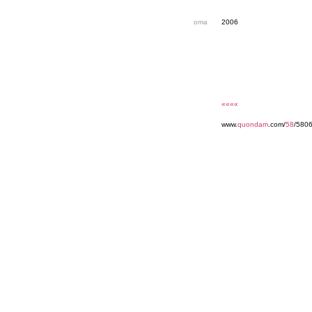
oma
2006
««««
www.
quondam
.com/
58
/5806