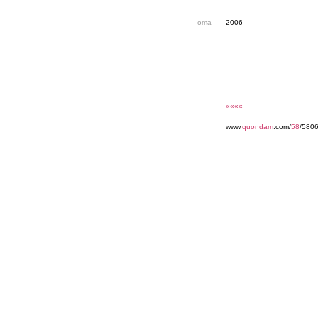
oma
2006
««««
www.
quondam
.com/
58
/5806