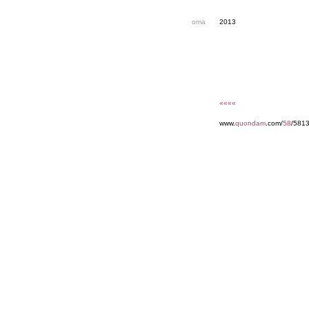
oma
2013
««««
www.
quondam
.com/
58
/5813