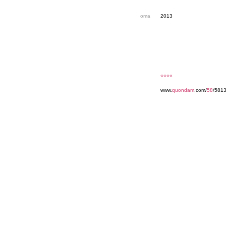
oma
2013
««««
www.
quondam
.com/
58
/581