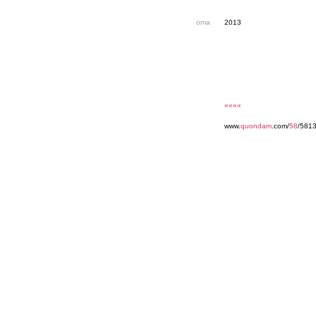
oma
2013
««««
www.
quondam
.com/
58
/581