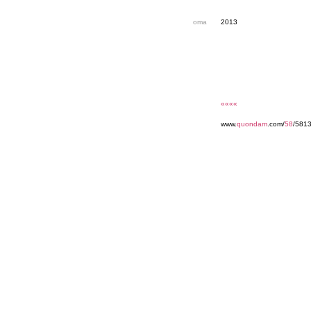
oma
2013
««««
www.
quondam
.com/
58
/5813