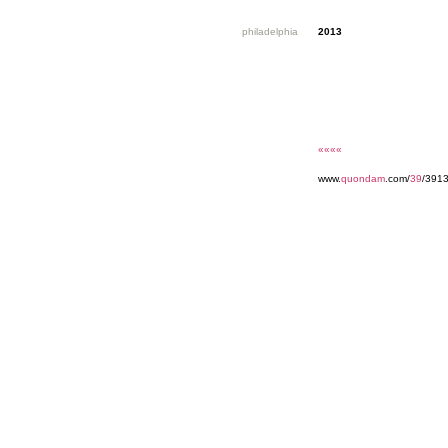
philadelphia
2013
««««
www.
quondam
.com/
39
/391