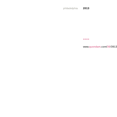
philadelphia
2013
««««
www.
quondam
.com/
39
/3913